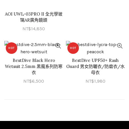
範
圍
AOI UWL-03PRO II 全光學玻
加入購物車
璃AR廣角鏡頭
NT$
到
NT$
14,850
NT$
HOT
HOT
BestDive Black Hero
BestDive UPF50+ Rash
QUICK SHOP
QUICK SHOP
Wetsuit 2.5mm 黑魔系列防寒
Guard 男女防曬衣/防磨衣/水
衣
母衣
NT$
6,500
NT$
1,980