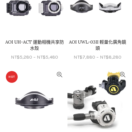
AOI UH-ACT 運動相機共享防
AOI UWL-03II 輕量化廣角鏡
QUICK SHOP
QUICK SHOP
水殼
頭
價
價
NT$
5,280
–
NT$
5,480
NT$
7,880
–
NT$
8,280
格
格
範
範
HOT
圍：
圍：
NT$5,280
NT$7
到
到
NT$5,480
NT$8