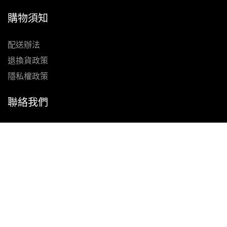
購物須知
配送辦法
退換貨政策
隱私權政策
聯絡我們
Facebook
Instagram
電子郵件
Scuba Warehouse Taiwan 新加坡商水肺潛水裝備專賣店股
份有限公司台灣分公司 (83933289)