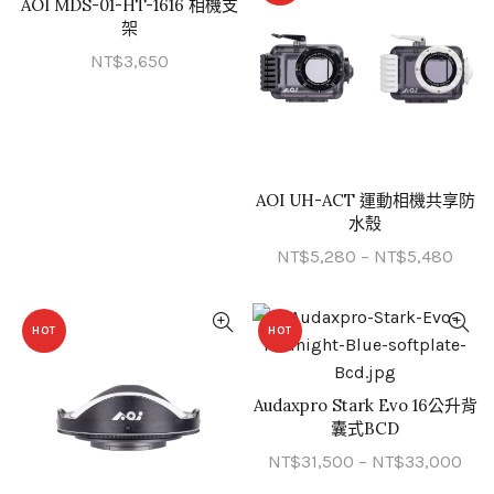
AOI MDS-01-HT-1616 相機支
QUICK SHOP
架
NT$
3,650
AOI UH-ACT 運動相機共享防
QUICK SHOP
水殼
價
NT$
5,280
–
NT$
5,480
格
範
HOT
HOT
圍：
NT$5
到
Audaxpro Stark Evo 16公升背
QUICK SHOP
NT$5
囊式BCD
價
NT$
31,500
–
NT$
33,000
格