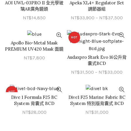
AOI UWL-03PRO II 全光學玻
Apeks XL4+ Regulator Set
加入購物車
QUICK SHOP
璃AR廣角鏡頭
調節器組
價
NT$
14,850
NT$
33,900
–
NT$
37,500
格
範
HOT
圍
Apollo Bio-Metal Mask
QUICK SHOP
NT$
PREMIUM UV420 Mask 面鏡
到
Audaxpro Stark Evo 16公升背
NT$
7,800
QUICK SHOP
NT$
囊式BCD
價
NT$
31,500
–
NT$
33,000
格
範
HOT
圍
Dive 1 Formula F25 BC
Dive1 F25 Marine Fabric BC
QUICK SHOP
QUICK SHOP
NT$
System 背囊式 BCD
System 特別版背囊式 BCD
到
NT$
28,000
NT$
31,000
NT$