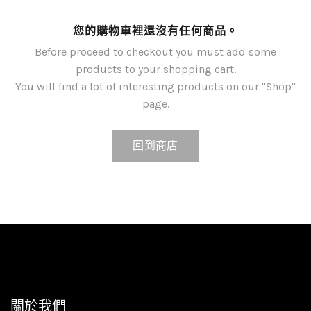
您的購物車裡還沒有任何商品。
Before proceed to checkout you must add some
products to your shopping cart.
You will find a lot of interesting products on our "Shop"
page.
回到商店
關於我們