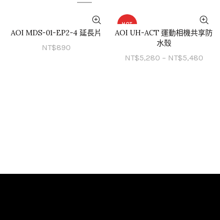
HOT
AOI MDS-01-EP2-4 延長片
AOI UH-ACT 運動相機共享防
QUICK SHOP
QUICK SHOP
水殼
NT$
890
價
NT$
5,280
–
NT$
5,480
格
範
圍：
NT$
到
NT$