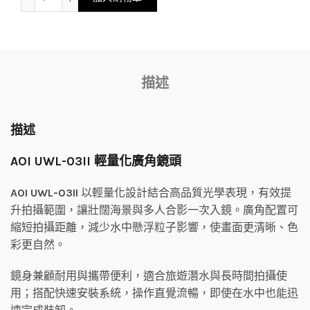
NT$7,880
到
描述
NT$8,280
描述
AOI UWL-03II 輕量化廣角鏡頭
AOI UWL-03II
以輕量化設計結合高品質光學表現，有效提
升拍攝範圍，讓壯闊海景與多人合影一次入鏡。廣角配置可
縮短拍攝距離，減少水中懸浮粒子影響，使畫面更清晰、色
彩更自然。
鏡身兼顧耐用與攜帶便利，適合旅遊潛水與長時間拍攝使
用；搭配快速安裝系統，操作直覺流暢，即使在水中也能迅