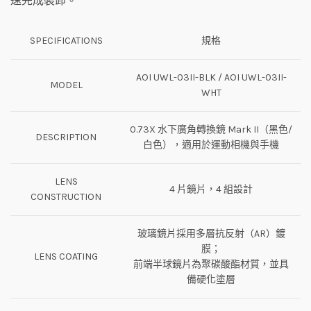
速完成裝卸。
SPECIFICATIONS
規格
AOI UWL-03II-BLK / AOI UWL-03II-
MODEL
WHT
0.73X 水下廣角轉換鏡 Mark II（黑色/
DESCRIPTION
白色），適用於運動相機與手機
LENS
4 片鏡片，4 組設計
CONSTRUCTION
玻璃鏡片採用多層抗反射（AR）鍍
膜；
LENS COATING
前端半球鏡片為聚碳酸酯材質，並具
備硬化塗層