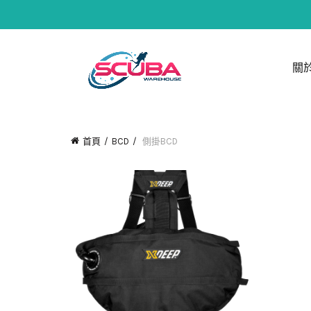
關
首頁
BCD
側掛BCD