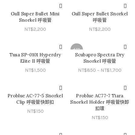
Gull Super Bullet Mini
Gull Super Bullet Snorkel
QUICK SHOP
QUICK SHOP
Snorkel 呼吸管
呼吸管
NT$
2,200
NT$
2,200
-50%
Tusa SP-0101 Hyperdry
Scubapro Spectra Dry
QUICK SHOP
QUICK SHOP
Elite II 呼吸管
Snorkel 呼吸管
價
NT$
1,500
NT$
850
–
NT$
1,700
格
範
圍：
Problue AC-77-5 Snorkel
Problue AC77-7 Tiara
加入購物車
加入購物車
NT$8
Clip 呼吸管快卸扣
Snorkel Holder 呼吸管快卸
到
扣環
NT$
150
NT$1,
NT$
150